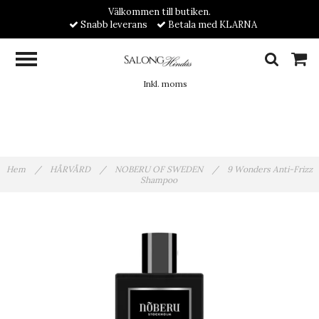
Välkommen till butiken.
Snabb leverans
Betala med KLARNA
Inkl. moms
Hem
/
HÅRVÅRD
/
NOBERU OF SWEDEN
/
9 Wonders Anti-Frizz
Shampoo