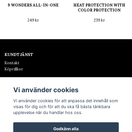
9 WONDERS ALL-IN-ONE
HEAT PROTECTION WITH
COLOR PROTECTION
249 kr
239 kr
KUNDTJÄNST
Kontakt
Köpvillkor
SALONG HINDÅS
Hos oss finner ni allt från skönhetsbehandlingar, frisör och
Vi använder cookies
inredning.
Vi använder cookies för att anpassa det innehåll som
visas för dig och för att du ska få bästa tänkbara
upplevelse när du handlar hos oss.
Godkänn alla