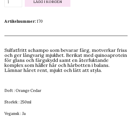
LÄGG I KORGEN
Artikelnummer:
170
Sulfatfritt schampo som bevarar färg, motverkar friss
och ger långvarig mjukhet. Berikat med quinoaprotein
för glans och färgskydd samt en återfuktande
komplex som håller hår och hårbotten i balans.
Lämnar håret rent, mjukt och lätt att styla.
Doft : Orange Cedar
Storlek : 250ml
Vegansk : Ja