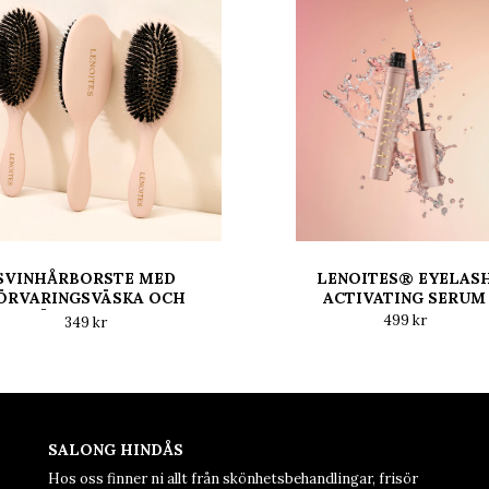
SVINHÅRBORSTE MED
LENOITES® EYELAS
ÖRVARINGSVÄSKA OCH
ACTIVATING SERUM
RENGÖRINGSVERKTYG
499 kr
349 kr
SALONG HINDÅS
Hos oss finner ni allt från skönhetsbehandlingar, frisör