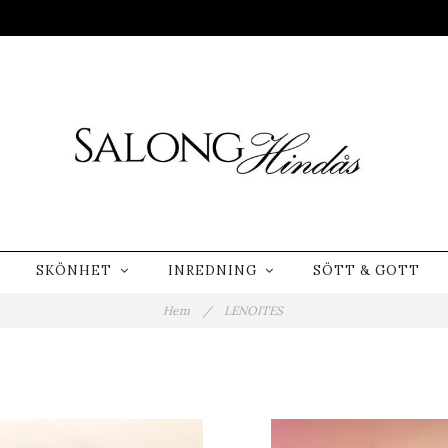
SKÖNHET
INREDNING
SÖTT & GOTT
Hem
/
LENOITES