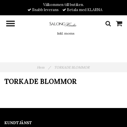
Välkommen till butiken.
Snabb leverans
Betala med KLARNA
Inkl. moms
Hem
/
TORKADE BLOMMOR
TORKADE BLOMMOR
KUNDTJÄNST