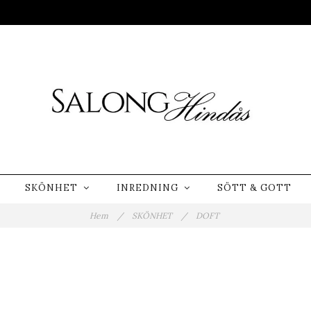
SKÖNHET
INREDNING
SÖTT & GOTT
Hem
/
SKÖNHET
/
DOFT