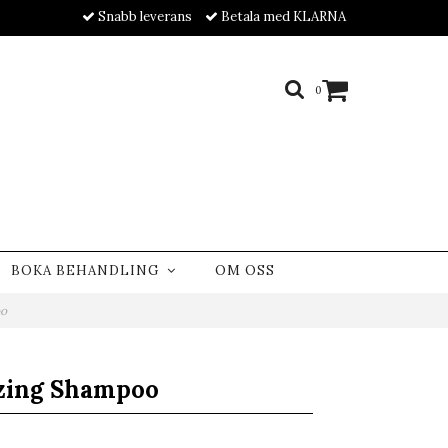
Snabb leverans
Betala med KLARNA
0
BOKA BEHANDLING
OM OSS
oo
izing Shampoo