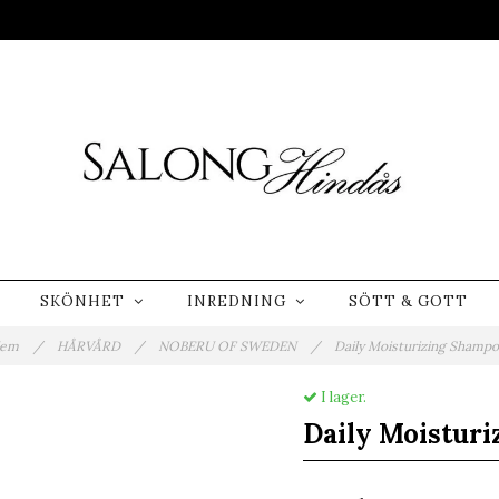
SKÖNHET
INREDNING
SÖTT & GOTT
em
/
HÅRVÅRD
/
NOBERU OF SWEDEN
/
Daily Moisturizing Shamp
I lager.
Daily Moistur