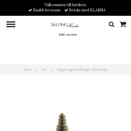
Välkommen till butiken.
Snabb leverans
Betala med KLARNA
Inkl. moms
Hem
/
JUL
/
Pappersgran Pistage 20cm hög