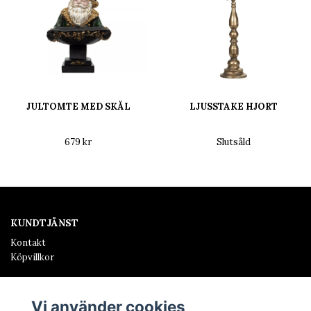
JULTOMTE MED SKÅL
LJUSSTAKE HJORT
679 kr
Slutsåld
KUNDTJÄNST
Kontakt
Köpvillkor
SALONG HINDÅS
Hos oss finner ni allt från skönhetsbehandlingar, frisör och
Vi använder cookies