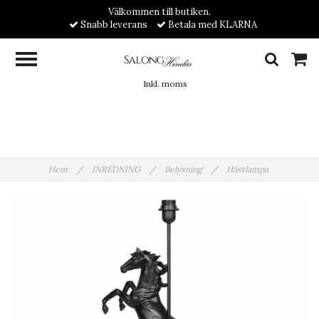
Välkommen till butiken.
Snabb leverans
Betala med KLARNA
Inkl. moms
Hem
/
INREDNING
/
Belysning
/
Hästlampa