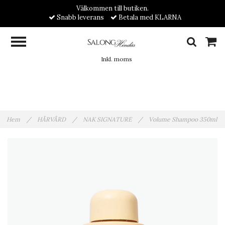
Välkommen till butiken.
Snabb leverans
Betala med KLARNA
Inkl. moms
Hem
/
HÅRVÅRD
/
NAK SIGNATURE
/
Volume Shampoo 350ml