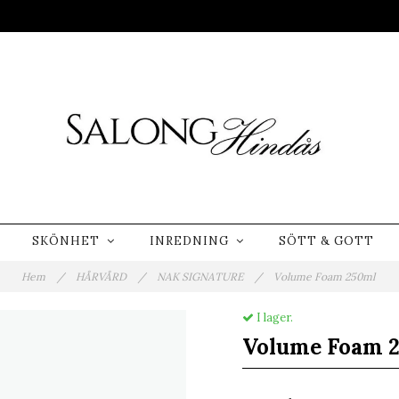
SKÖNHET
INREDNING
SÖTT & GOTT
Hem
/
HÅRVÅRD
/
NAK SIGNATURE
/
Volume Foam 250ml
I lager.
Volume Foam 