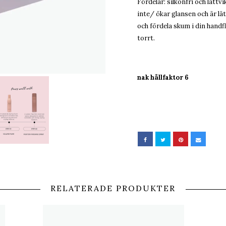
Fördelar: silkonfri och lättvi
inte/ ökar glansen och är lät
och fördela skum i din handf
torrt.
nak hållfaktor 6
RELATERADE PRODUKTER