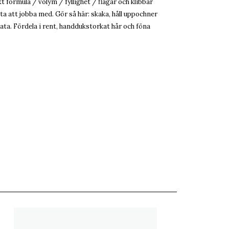
kt formula / volym / fyllighet / flagar och klibbar
ta att jobba med. Gör så här: skaka, håll uppochner
lata. Fördela i rent, handdukstorkat hår och föna