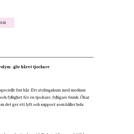
GEN
 volym . gör håret tjockare
 speciellt fint hår. Ett stylingskum med medium
h fyllighet för en tjockare, fylligare finish. Ökar
 det ger ett lyft och support som håller hela