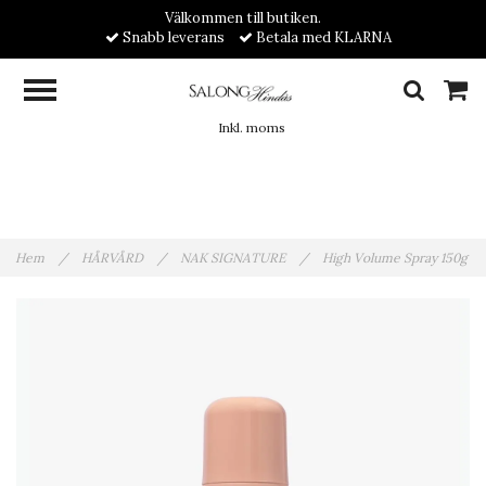
Välkommen till butiken.
Snabb leverans
Betala med KLARNA
Inkl. moms
Hem
/
HÅRVÅRD
/
NAK SIGNATURE
/
High Volume Spray 150g