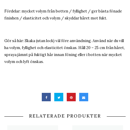
Fördelar: mycket volym från botten / fyllighet / ger bästa fönade
finishen / elasticitet och volym / skyddar håret mot fukt.
Gör så här: Skaka (utan lock) väl före användning. Använd när du vill
ha volym, fyllighet och elasticitet önskas. Håll 20 – 25 cm från håret,
spraya jämnt på fuktigt hår innan föning eller i botten när mycket
volym och lyft önskas.
RELATERADE PRODUKTER